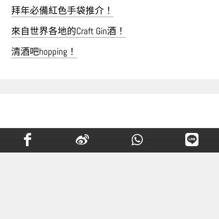
拜年必備紅色手袋推介！
來自世界各地的Craft Gin酒！
清酒吧hopping！
Kate Middleton不用$200的髮
箍，原來出自她這個愛牌！
CELEBRITY
by
cynthia liu
2019-11-14