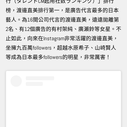
行（タレントCM起用社数ランキング）」排行
榜，渡邊直美排行第一，是廣告代言最多的日本
藝人。為16間公司代言的渡邊直美，遠遠拋離第
2名、有12個廣告的有村架純、廣瀨鈴等女星。不
止如此，向來在Instagram非常活躍的渡邊直美，
坐擁九百萬followers，超越水原希子、山崎賢人
等成為日本最多followers的明星，非常厲害！