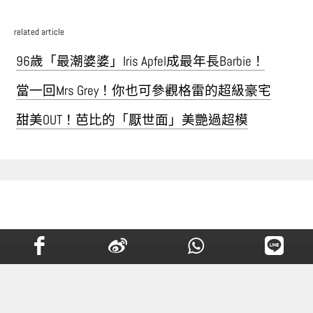
related article
96歲「最潮婆婆」Iris Apfel成最年長Barbie！
當一回Mrs Grey！你也可參觀格雷的超級豪宅
甜美OUT！芭比的「厭世面」美艷過超模
Chanel圖書館、Fendi雪糕店 旅
行時不能錯過的朝聖點！