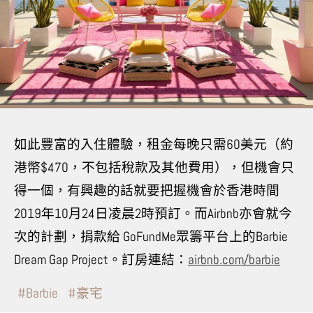
如此豐富的入住體驗，租金每晚只需60美元（約
港幣$470，不包括稅款及其他費用），但機會只
得一個，有興趣的話就要把握機會於香港時間
2019
年
10
月
24
日凌晨
2
時預訂。而Airbnb亦會就今
次的計劃，捐款給 GoFundMe眾籌平台上的Barbie
Dream Gap Project。訂房連結：
airbnb
.com/barbie
Barbie
豪宅