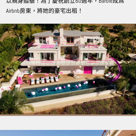
以親身體驗！為了慶祝創立
60
週年，
Barbie
成爲
Airbnb
房東，將她的豪宅出租！