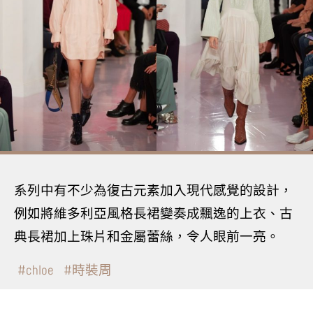
系列中有不少為復古元素加入現代感覺的設計，
例如將維多利亞風格長裙變奏成飄逸的上衣、古
典長裙加上珠片和金屬蕾絲，令人眼前一亮。
chloe
時裝周