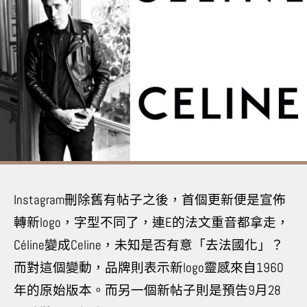
Instagram
刪除舊有帖子之後，首個更新便是宣佈
轉新
logo
，字型不同了，連
E
的法文重音都拿走，
Céline
變成
Celine
，未知是否有意「去法國化」？
而對這個變動，品牌則表示新
logo
靈感來自
1960
年的原始版本。而另一個新帖子則是預告
9
月
28