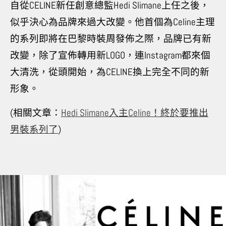
自從
CELINE
新任創意總監
Hedi Slimane
上任之後，
似乎決心為品牌來過大改變。他首個為
Celine
主理
的系列即將在巴黎時裝周發佈之際，品牌已有新
改變，除了宣佈轉用新
LOGO
，連
Instagram
都來個
大清洗，從頭開始，為
CELINE
換上完全不同的新
形象。
(相關文章：
Hedi Slimane入主Celine！終於要推出
男裝系列了
)