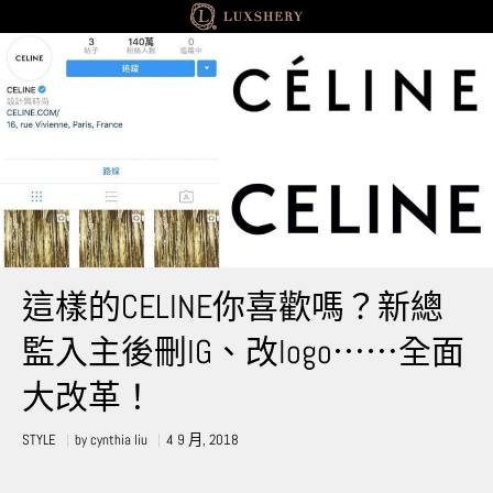
STYLE
這樣的CELINE你喜歡嗎？新總
監入主後刪IG、改logo⋯⋯全面
大改革！
STYLE
by
cynthia liu
4 9 月, 2018