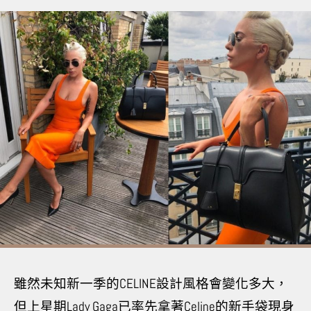
雖然未知新一季的
CELINE
設計風格會變化多大，
但上星期
Lady Gaga
已率先拿著
Celine
的新手袋現身